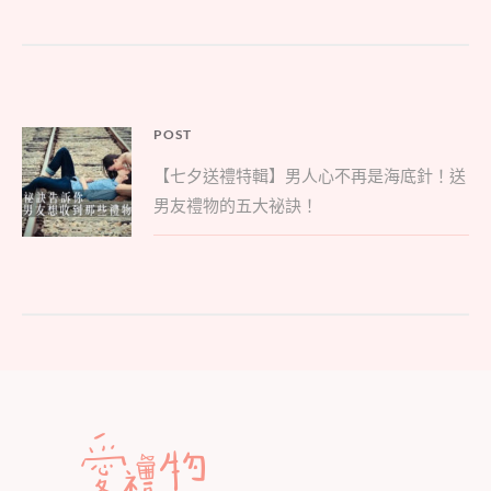
文
POST
Parent
章
【七夕送禮特輯】男人心不再是海底針！送
post:
導
男友禮物的五大祕訣！
覽