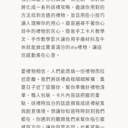
將化成一系列送禮攻略，邀請你用對的
方法找到合適的禮物，並且用些小技巧
讓人理解你的用心。還是遍尋不著你心
目中的禮物別灰心，簡易手工卡片教學
文、手作教學影片讓你用手邊材料及午
休就能做出驚喜滿分的diy禮物，讓這
份感動貴在心意。
愛禮物相信，人們能透過一份禮物而拉
近距離。我們將送禮過程細細解構：重
要日子近了提醒你、幫你準備好禮物清
單、職人包裝、卡片內容該把握的重
點、送禮時加分的話語撰寫成送禮秘笈
與創意情境。想讓你知道時時刻刻我們
都在，你遇到的難題我們來幫你指引靈
感與方向，讓你與眾不同，也希望每一