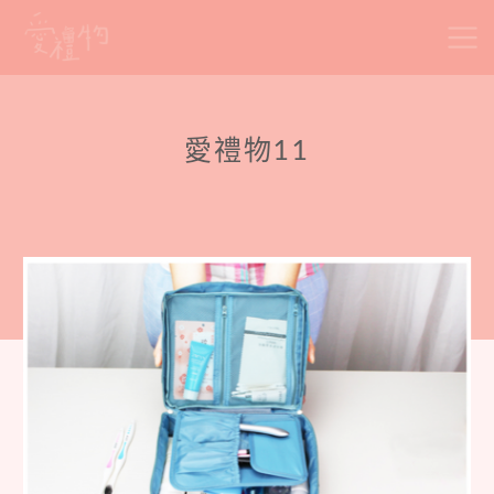
Skip
to
content
愛禮物11