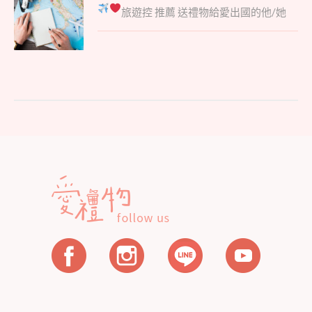
Parent
章
旅遊控
推薦 送禮物給愛出國的他/她
post:
導
覽