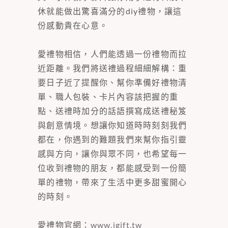
休就能做出驚喜滿分的diy禮物，讓這
份感動貴在心意。
愛禮物相信，人們能透過一份禮物而拉
近距離。我們將送禮過程細細解構：重
要日子近了提醒你、幫你準備好禮物清
單、職人包裝、卡片內容該把握的重
點、送禮時加分的話語撰寫成送禮秘笈
與創意情境。想讓你知道時時刻刻我們
都在，你遇到的難題我們來幫你指引靈
感與方向，讓你與眾不同，也希望每一
位收到禮物的朋友，都能感受到一份簡
單的禮物，帶來了生活中更多甜蜜開心
的時刻。
愛禮物官網：
www.igift.tw