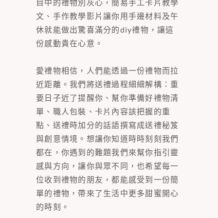
目中的禮物別灰心，簡易手工卡片教學
文、手作教學影片讓你用手邊材料及午
休就能做出驚喜滿分的diy禮物，讓這
份感動貴在心意。
愛禮物相信，人們能透過一份禮物而拉
近距離。我們將送禮過程細細解構：重
要日子近了提醒你、幫你準備好禮物清
單、職人包裝、卡片內容該把握的重
點、送禮時加分的話語撰寫成送禮秘笈
與創意情境。想讓你知道時時刻刻我們
都在，你遇到的難題我們來幫你指引靈
感與方向，讓你與眾不同，也希望每一
位收到禮物的朋友，都能感受到一份簡
單的禮物，帶來了生活中更多甜蜜開心
的時刻。