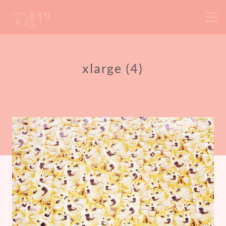
Skip
to
content
xlarge (4)