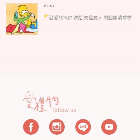
文
POST
Parent
章
就愛惡搞你
送給 失控友人 的超崩潰禮物
post:
導
覽