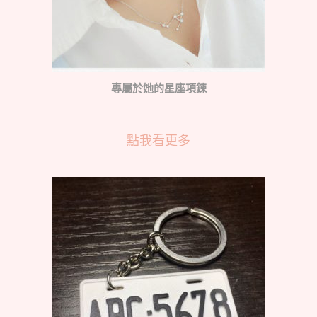
專屬於她的星座項鍊
點我看更多