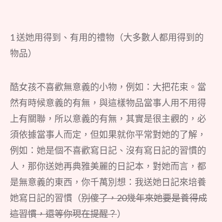
1 送她用得到、有用的禮物（大多數人都用得到的
物品）
酷女孩不喜歡無意義的小物，例如：大把花束。當
然有時候意義的有無，與這樣物品當事人用不用得
上有關聯，所以意義的有無，其實是很主觀的，必
須依據當事人而定，但如果就你平常對她的了解，
例如：她是個不喜歡寫日記、沒有寫日記的習慣的
人，那你送她再典雅美麗的日記本，對她而言，都
是無意義的東西，你千萬別想：我送她日記來培養
她寫日記的習慣（
別傻了，
20
幾年來她要是養得成
這習慣，還等你現在提醒？
）