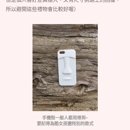
所以避開這些禮物會比較好喔）
手機殼一般人都用得到~
要記得為酷女孩選特別的款式