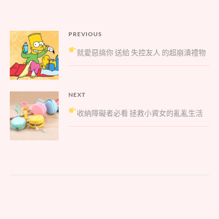
文
PREVIOUS
Previous
章
就愛惡搞你
送給 失控友人 的超崩潰禮物
post:
導
覽
NEXT
Next
收納障礙者必看
拯救小資女的亂亂生活
post: