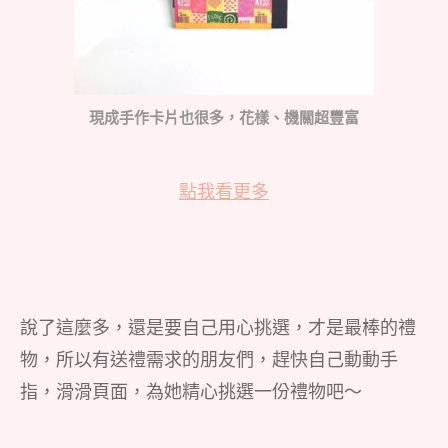
現成手作卡片也很多，花樣、機關超豐富
點我看更多
說了這麼多，還是要自己用心挑選，才是最棒的禮
物，所以有送禮需求的朋友們，趕快自己動動手
指，滑滑頁面，為她精心挑選一份禮物吧～