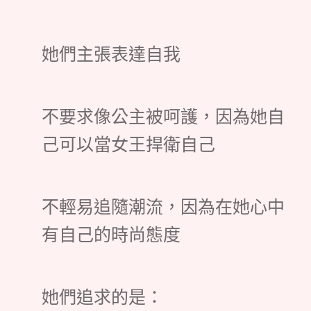
她們主張表達自我
不要求像公主被呵護，因為她自
己可以當女王捍衛自己
不輕易追隨潮流，因為在她心中
有自己的時尚態度
她們追求的是：