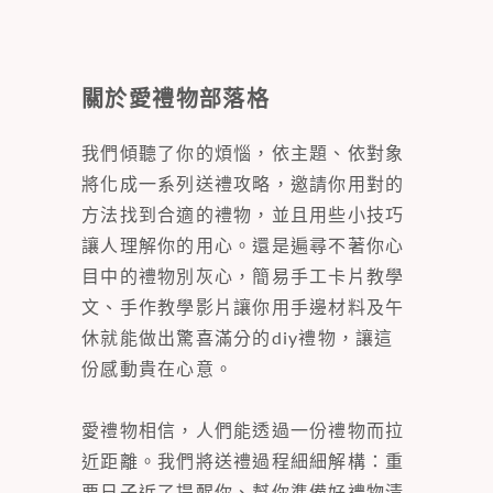
關於愛禮物部落格
我們傾聽了你的煩惱，依主題、依對象
將化成一系列送禮攻略，邀請你用對的
方法找到合適的禮物，並且用些小技巧
讓人理解你的用心。還是遍尋不著你心
目中的禮物別灰心，簡易手工卡片教學
文、手作教學影片讓你用手邊材料及午
休就能做出驚喜滿分的diy禮物，讓這
份感動貴在心意。
愛禮物相信，人們能透過一份禮物而拉
近距離。我們將送禮過程細細解構：重
要日子近了提醒你、幫你準備好禮物清