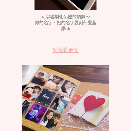
可以客製化吊墜的項鍊～
你的名字、她的名字要刻什麼全
都ok
點我看更多