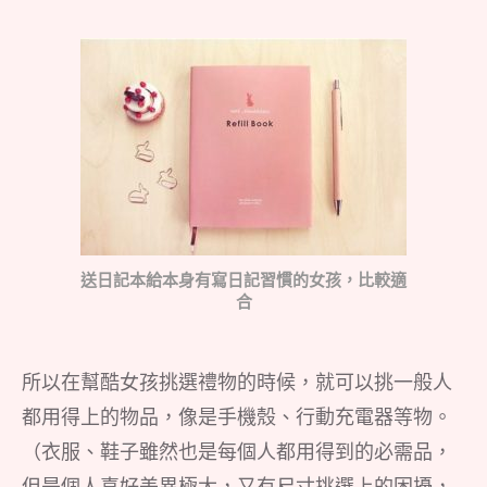
送日記本給本身有寫日記習慣的女孩，比較適
合
所以在幫酷女孩挑選禮物的時候，就可以挑一般人
都用得上的物品，像是手機殼、行動充電器等物。
（衣服、鞋子雖然也是每個人都用得到的必需品，
但是個人喜好差異極大，又有尺寸挑選上的困擾，