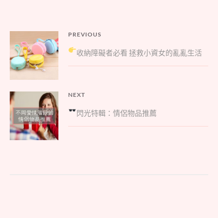
文
PREVIOUS
Previous
章
收納障礙者必看
拯救小資女的亂亂生活
post:
導
覽
NEXT
Next
閃光
特輯：情侶物品推薦
post: