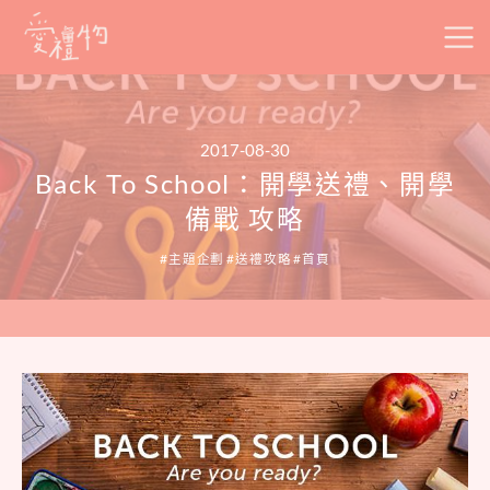
Skip
to
content
2017-08-30
Back To School：開學送禮、開學
備戰 攻略
主題企劃
送禮攻略
首頁