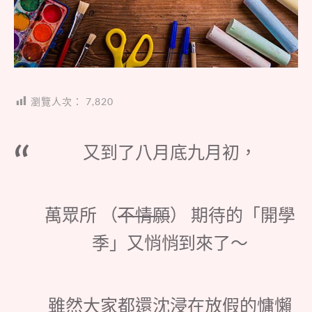
瀏覽人次：
7,820
又到了八月底九月初，
萬眾所 （
不情願
） 期待的「開學
季」又悄悄到來了～
雖然大家都還沈浸在放假的慵懶