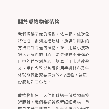
關於愛禮物部落格
我們傾聽了你的煩惱，依主題、依對象
將化成一系列送禮攻略，邀請你用對的
方法找到合適的禮物，並且用些小技巧
讓人理解你的用心。還是遍尋不著你心
目中的禮物別灰心，簡易手工卡片教學
文、手作教學影片讓你用手邊材料及午
休就能做出驚喜滿分的diy禮物，讓這
份感動貴在心意。
愛禮物相信，人們能透過一份禮物而拉
近距離。我們將送禮過程細細解構：重
要日子近了提醒你、幫你準備好禮物清