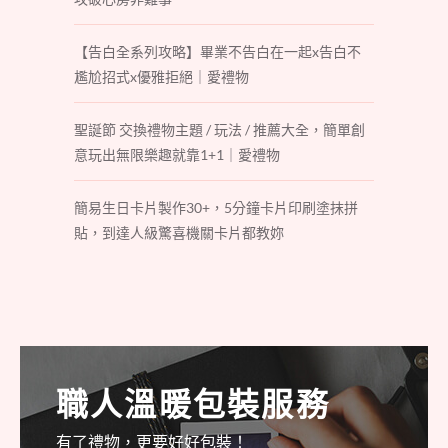
【告白全系列攻略】畢業不告白在一起x告白不
尷尬招式x優雅拒絕｜愛禮物
聖誕節 交換禮物主題 / 玩法 / 推薦大全，簡單創
意玩出無限樂趣就靠1+1｜愛禮物
簡易生日卡片製作30+，5分鐘卡片印刷塗抹拼
貼，到達人級驚喜機關卡片都教妳
職人溫暖包裝服務
有了禮物，更要好好包裝！