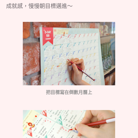
成就感，慢慢朝目標邁進～
把目標寫在倒數月曆上