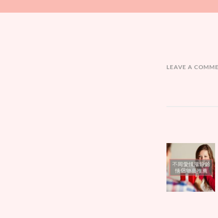
LEAVE A COMM
文
Parent
章
post:
導
覽