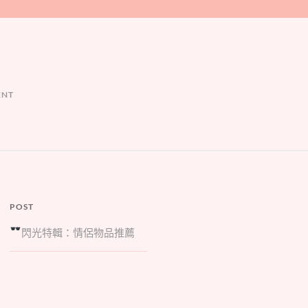
ENT
POST
閃光
特輯：情侶物品推薦