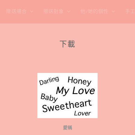
贈送場合
贈送對象
他/她的個性
手
下載
愛稱