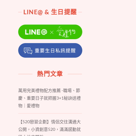
LINE@ & 生日提醒
熱門文章
萬用完美禮物配方推薦 -職場、節
慶、重要日子就把握3+1秘訣送禮
物｜愛禮物
【520戀習企劃】情侶交往溝通大
公開，小資創意520，滿滿感動就