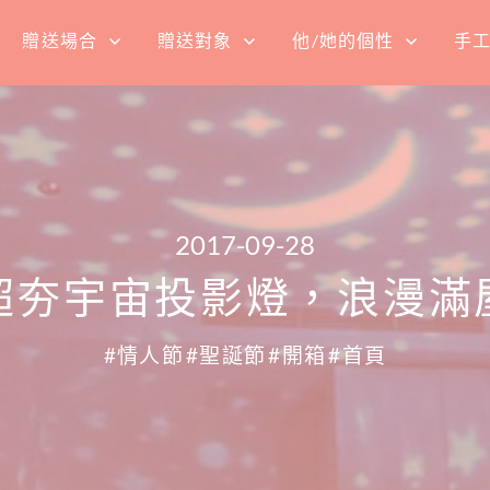
贈送場合
贈送對象
他/她的個性
手
2017-09-28
超夯宇宙投影燈，浪漫滿
情人節
聖誕節
開箱
首頁