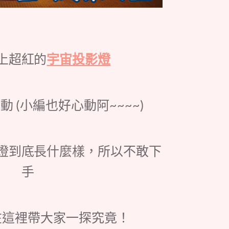
上超紅的
宇宙投影燈
 (小編也好心動阿~~~~)
燈到底長什麼樣，所以不敢下
手
在這裡帶大家一探究竟！