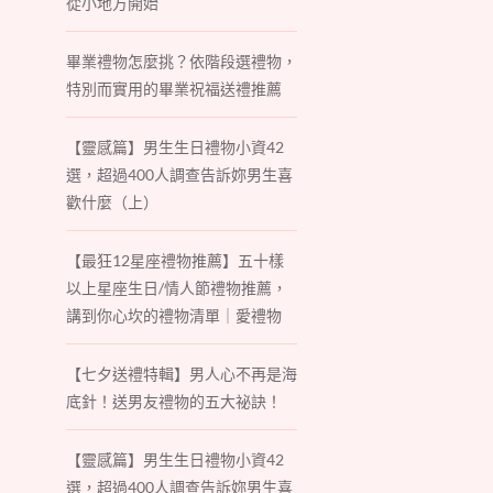
從小地方開始
畢業禮物怎麼挑？依階段選禮物，
特別而實用的畢業祝福送禮推薦
【靈感篇】男生生日禮物小資42
選，超過400人調查告訴妳男生喜
歡什麼（上）
【最狂12星座禮物推薦】五十樣
以上星座生日/情人節禮物推薦，
講到你心坎的禮物清單｜愛禮物
【七夕送禮特輯】男人心不再是海
底針！送男友禮物的五大祕訣！
【靈感篇】男生生日禮物小資42
選，超過400人調查告訴妳男生喜