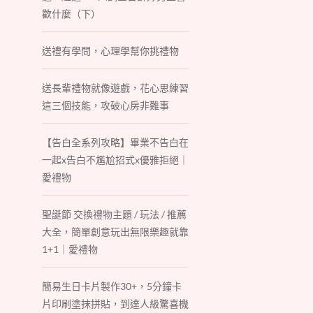
歡什麼（下）
送禮有學問，心理學幫你挑禮物
送長輩禮物就像遊戲，花心思練習
這三個技能，攻破心房非難事
【告白全系列攻略】畢業不告白在
一起x告白不尷尬招式x優雅拒絕｜
愛禮物
聖誕節 交換禮物主題 / 玩法 / 推薦
大全，簡單創意玩出無限樂趣就靠
1+1｜愛禮物
簡易生日卡片製作30+，5分鐘卡
片印刷塗抹拼貼，到達人級驚喜機