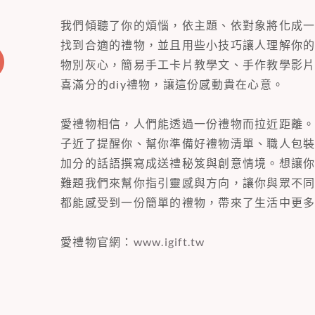
我們傾聽了你的煩惱，依主題、依對象將化成
找到合適的禮物，並且用些小技巧讓人理解你
物別灰心，簡易手工卡片教學文、手作教學影
喜滿分的diy禮物，讓這份感動貴在心意。
愛禮物相信，人們能透過一份禮物而拉近距離
子近了提醒你、幫你準備好禮物清單、職人包
加分的話語撰寫成送禮秘笈與創意情境。想讓
難題我們來幫你指引靈感與方向，讓你與眾不
都能感受到一份簡單的禮物，帶來了生活中更
愛禮物官網：
www.igift.tw