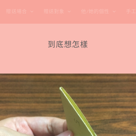
贈送場合
贈送對象
他/她的個性
手
到底想怎樣