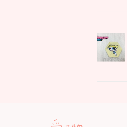
文
Parent
章
post:
導
覽