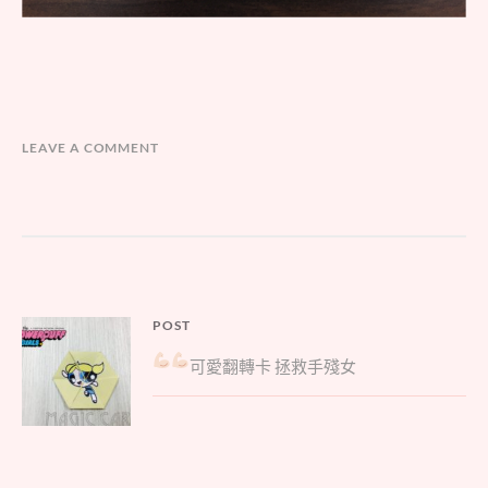
LEAVE A COMMENT
文
POST
Parent
章
可愛翻轉卡
拯救手殘女
post:
導
覽