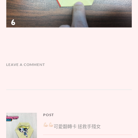
LEAVE A COMMENT
文
POST
Parent
章
可愛翻轉卡
拯救手殘女
post:
導