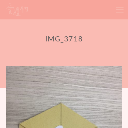
Skip
to
content
IMG_3718