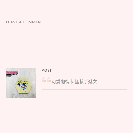
LEAVE A COMMENT
文
POST
Parent
章
可愛翻轉卡
拯救手殘女
post:
導
覽