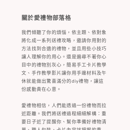
關於愛禮物部落格
我們傾聽了你的煩惱，依主題、依對象
將化成一系列送禮攻略，邀請你用對的
方法找到合適的禮物，並且用些小技巧
讓人理解你的用心。還是遍尋不著你心
目中的禮物別灰心，簡易手工卡片教學
文、手作教學影片讓你用手邊材料及午
休就能做出驚喜滿分的diy禮物，讓這
份感動貴在心意。
愛禮物相信，人們能透過一份禮物而拉
近距離。我們將送禮過程細細解構：重
要日子近了提醒你、幫你準備好禮物清
單、職人包裝、卡片內容該把握的重