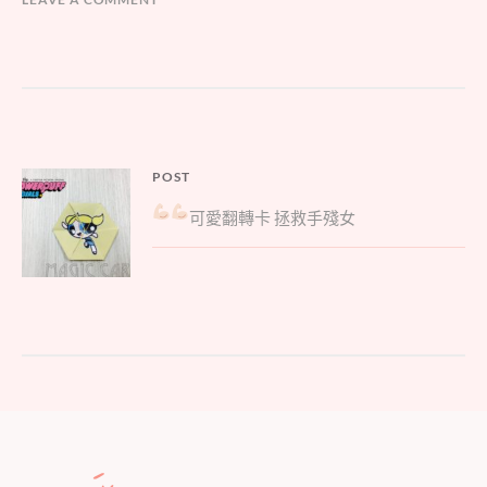
文
POST
Parent
章
可愛翻轉卡
拯救手殘女
post:
導
覽