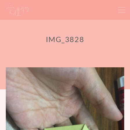
Skip
to
content
IMG_3828