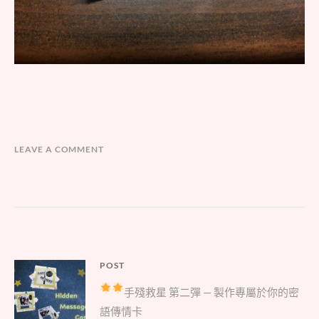
LEAVE A COMMENT
文
POST
Parent
章
手殘救星
第二彈
— 製作專屬於你的密
post:
導
語傳情卡