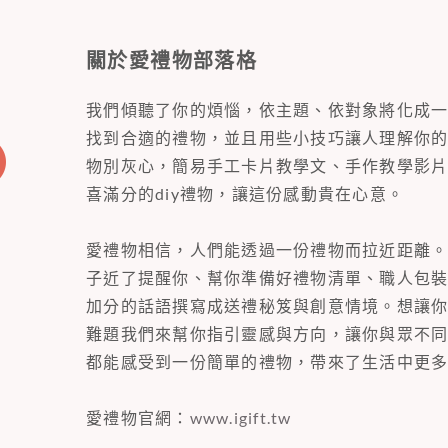
關於愛禮物部落格
我們傾聽了你的煩惱，依主題、依對象將化成
找到合適的禮物，並且用些小技巧讓人理解你
物別灰心，簡易手工卡片教學文、手作教學影
喜滿分的diy禮物，讓這份感動貴在心意。
愛禮物相信，人們能透過一份禮物而拉近距離
子近了提醒你、幫你準備好禮物清單、職人包
加分的話語撰寫成送禮秘笈與創意情境。想讓
難題我們來幫你指引靈感與方向，讓你與眾不
都能感受到一份簡單的禮物，帶來了生活中更
愛禮物官網：
www.igift.tw