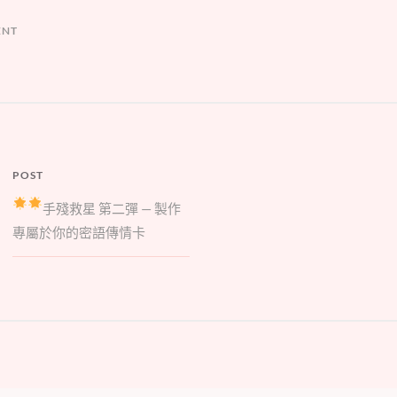
ENT
POST
手殘救星
第二彈
— 製作
專屬於你的密語傳情卡