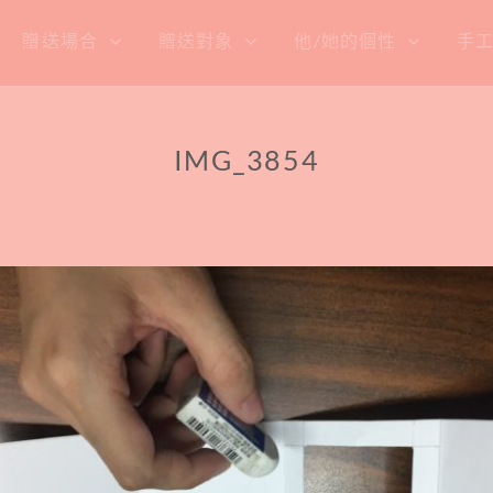
贈送場合
贈送對象
他/她的個性
手
IMG_3854