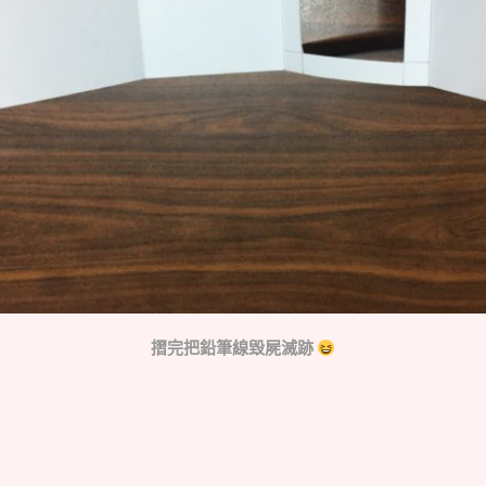
摺完把鉛筆線毀屍滅跡