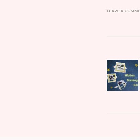
LEAVE A COMM
文
Parent
章
post:
導
覽