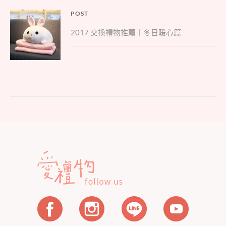
文
POST
Parent
章
2017 交換禮物推薦｜冬日暖心篇
post:
導
覽