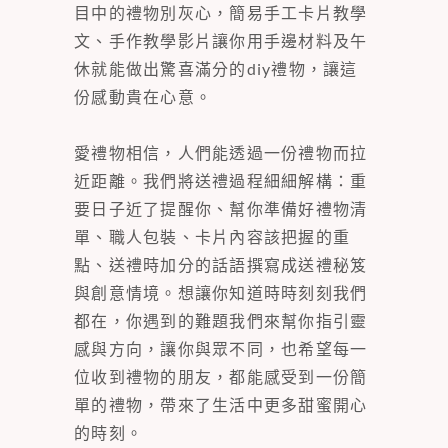
目中的禮物別灰心，簡易手工卡片教學
文、手作教學影片讓你用手邊材料及午
休就能做出驚喜滿分的diy禮物，讓這
份感動貴在心意。
愛禮物相信，人們能透過一份禮物而拉
近距離。我們將送禮過程細細解構：重
要日子近了提醒你、幫你準備好禮物清
單、職人包裝、卡片內容該把握的重
點、送禮時加分的話語撰寫成送禮秘笈
與創意情境。想讓你知道時時刻刻我們
都在，你遇到的難題我們來幫你指引靈
感與方向，讓你與眾不同，也希望每一
位收到禮物的朋友，都能感受到一份簡
單的禮物，帶來了生活中更多甜蜜開心
的時刻。