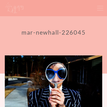
Skip
to
content
mar-newhall-226045