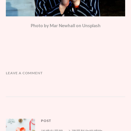
Photo by Mar Newhall on Unsplash
LEAVE A COMMENT
文
POST
Parent
章