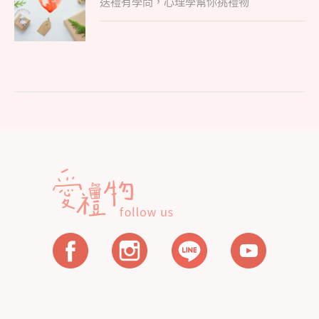
送禮有學問，心理學幫你挑禮物
post:
導
覽