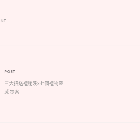
ENT
POST
三大招送禮秘笈x七個禮物靈
感 提案