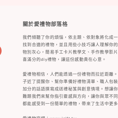
關於愛禮物部落格
我們傾聽了你的煩惱，依主題、依對象將化成
找到合適的禮物，並且用些小技巧讓人理解你
物別灰心，簡易手工卡片教學文、手作教學影
喜滿分的diy禮物，讓這份感動貴在心意。
愛禮物相信，人們能透過一份禮物而拉近距離
子近了提醒你、幫你準備好禮物清單、職人包
加分的話語撰寫成送禮秘笈與創意情境。想讓
難題我們來幫你指引靈感與方向，讓你與眾不
都能感受到一份簡單的禮物，帶來了生活中更