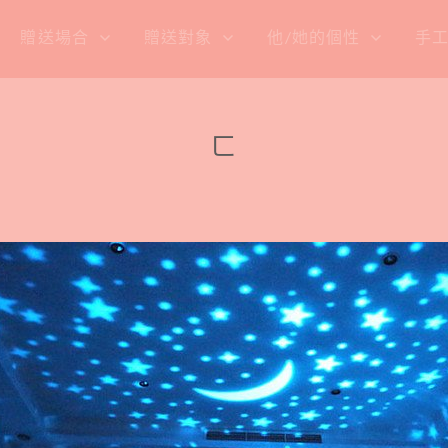
贈送場合
贈送對象
他/她的個性
手
ㄈ