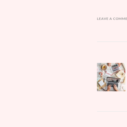
LEAVE A COMM
文
Parent
章
post:
導
覽