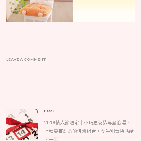
LEAVE A COMMENT
文
POST
Parent
章
2018情人節限定｜小巧思製造專屬浪漫，
post:
導
七種最有創意的浪漫組合，女生別看快貼給
覽
另一半