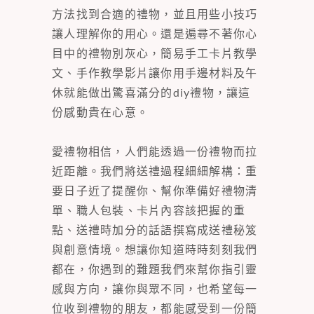
方法找到合適的禮物，並且用些小技巧
讓人理解你的用心。還是遍尋不著你心
目中的禮物別灰心，簡易手工卡片教學
文、手作教學影片讓你用手邊材料及午
休就能做出驚喜滿分的diy禮物，讓這
份感動貴在心意。
愛禮物相信，人們能透過一份禮物而拉
近距離。我們將送禮過程細細解構：重
要日子近了提醒你、幫你準備好禮物清
單、職人包裝、卡片內容該把握的重
點、送禮時加分的話語撰寫成送禮秘笈
與創意情境。想讓你知道時時刻刻我們
都在，你遇到的難題我們來幫你指引靈
感與方向，讓你與眾不同，也希望每一
位收到禮物的朋友，都能感受到一份簡