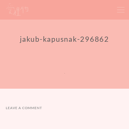
Skip
to
content
jakub-kapusnak-296862
LEAVE A COMMENT