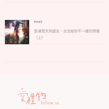
文
POST
Parent
章
急凍雨天何處去，台北給你不一樣的想像
post:
導
（上）
覽