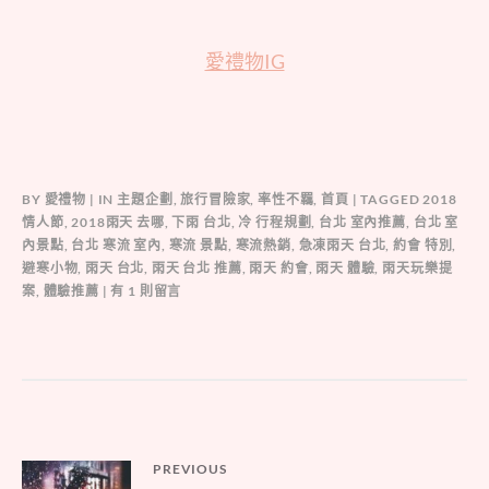
愛禮物IG
BY
愛禮物
IN
主題企劃
,
旅行冒險家
,
率性不羈
,
首頁
TAGGED
2018
情人節
,
2018雨天 去哪
,
下雨 台北
,
冷 行程規劃
,
台北 室內推薦
,
台北 室
內景點
,
台北 寒流 室內
,
寒流 景點
,
寒流熱銷
,
急凍雨天 台北
,
約會 特別
,
避寒小物
,
雨天 台北
,
雨天 台北 推薦
,
雨天 約會
,
雨天 體驗
,
雨天玩樂提
在
案
,
體驗推薦
有 1 則留言
〈急
凍
雨
天
何
處
去，
文
PREVIOUS
台