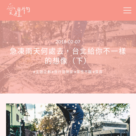
Skip
to
content
2018-02-07
急凍雨天何處去，台北給你不一樣
的想像（下）
主題企劃
旅行冒險家
率性不羈
首頁