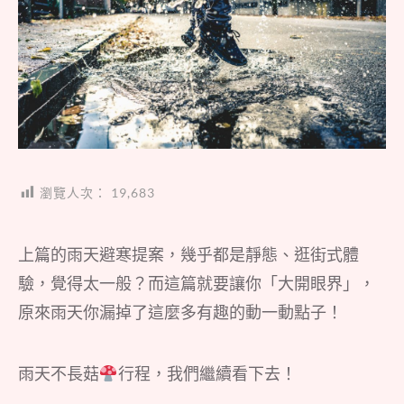
瀏覽人次：
19,683
上篇的雨天避寒提案，幾乎都是靜態、逛街式體
驗，覺得太一般？而這篇就要讓你「大開眼界」，
原來雨天你漏掉了這麼多有趣的動一動點子！
雨天不長菇
行程，我們繼續看下去！