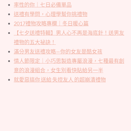
率性的你｜七日必備單品
送禮有學問，心理學幫你挑禮物
2017禮物攻略專欄｜冬日暖心篇
【七夕送禮特輯】男人心不再是海底針！送男友
禮物的五大祕訣！
滿分男友送禮攻略—你的女友是酷女孩
情人節限定｜小巧思製造專屬浪漫，七種最有創
意的浪漫組合，女生別看快貼給另一半
就愛惡搞你 送給 失控友人 的超崩潰禮物