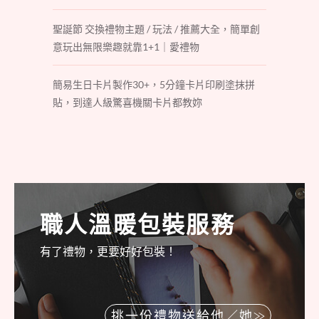
聖誕節 交換禮物主題 / 玩法 / 推薦大全，簡單創
意玩出無限樂趣就靠1+1｜愛禮物
簡易生日卡片製作30+，5分鐘卡片印刷塗抹拼
貼，到達人級驚喜機關卡片都教妳
職人溫暖包裝服務
有了禮物，更要好好包裝！
挑一份禮物送給他／她