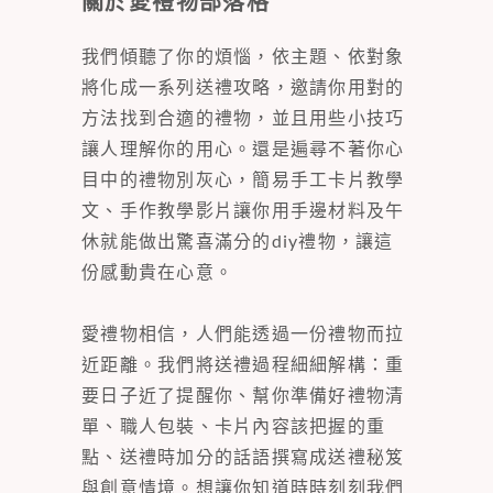
關於愛禮物部落格
我們傾聽了你的煩惱，依主題、依對象
將化成一系列送禮攻略，邀請你用對的
方法找到合適的禮物，並且用些小技巧
讓人理解你的用心。還是遍尋不著你心
目中的禮物別灰心，簡易手工卡片教學
文、手作教學影片讓你用手邊材料及午
休就能做出驚喜滿分的diy禮物，讓這
份感動貴在心意。
愛禮物相信，人們能透過一份禮物而拉
近距離。我們將送禮過程細細解構：重
要日子近了提醒你、幫你準備好禮物清
單、職人包裝、卡片內容該把握的重
點、送禮時加分的話語撰寫成送禮秘笈
與創意情境。想讓你知道時時刻刻我們