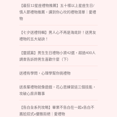
【最狂12星座禮物推薦】五十樣以上星座生日/
情人節禮物推薦，講到你心坎的禮物清單｜愛禮
物
【七夕送禮特輯】男人心不再是海底針！送男友
禮物的五大祕訣！
【靈感篇】男生生日禮物小資42選，超過400人
調查告訴妳男生喜歡什麼（下）
送禮有學問，心理學幫你挑禮物
送長輩禮物就像遊戲，花心思練習這三個技能，
攻破心房非難事
【告白全系列攻略】畢業不告白在一起x告白不
尷尬招式x優雅拒絕｜愛禮物