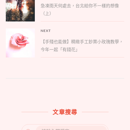
Previous
北
章
急凍雨天何處去，台北給你不一樣的想像
給
post:
導
（上）
你
覽
不
一
NEXT
樣
Next
的
【手殘也能做】精緻手工鈔票小玫瑰教學，
想
post:
今年一起「有錢花」
像
（下）〉
中
文章搜尋
SEARCH