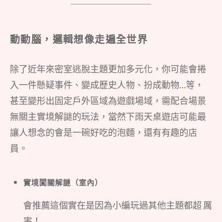
＿＿＿＿＿＿＿＿＿
動動腦，邏輯想像走遍全世界
除了近年來密室逃脫主題更加多元化，你可能會捲
入一件懸疑事件、變成歷史人物、扮成動物…等，
甚至變形出固定戶外區域為遊戲場域，需配合場景
無關主實境解謎的玩法，當然下雨天桌遊店可能最
讓人想念的會是一碗好吃的泡麵，還有有趣的店
員。
實境闖關解謎（室內）
會推薦這個實在是因為小編玩過其他主題都超 厲
害！