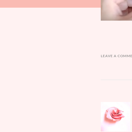
LEAVE A COMM
文
Parent
章
post:
導
覽