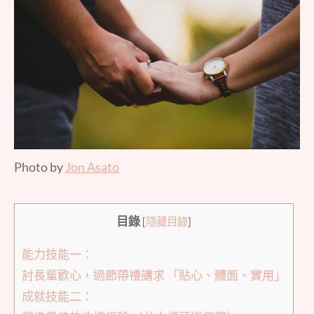
Photo by
Jon Asato
目錄
[
隱藏目錄
]
能力技能一：
討長輩歡心，過節帶禮講求 「貼心、體面、實用」
成就技能二：