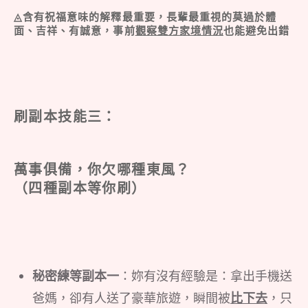
◬含有祝福意味的解釋最重要，長輩最重視的莫過於體
面、吉祥、有誠意，事前
觀察雙方家境情況
也能避免出錯
刷副本技能三：
萬事俱備，你欠哪種東風？
（四種副本等你刷）
秘密練等副本一
：妳有沒有經驗是：拿出手機送
爸媽，卻有人送了豪華旅遊，瞬間被
比下去
，只