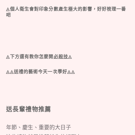
◬個人衛生會對印象分數產生極大的影響，好好梳理一番
吧
◬下方還有教你怎麼開
必殺技
◬
◬◬送禮的藝術今天一次學好◬◬
送長輩禮物推薦
年節、慶生、重要的大日子