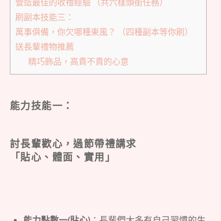
營造最佳的收禮經驗 （共六樣頭銜任務）
刷副本技能三：
萬事俱備，你欠哪種東風？ （四種副本等你刷）
送長輩禮物推薦
精巧飾品，高貴不貴的心意
能力技能一：
討長輩歡心，過節帶禮講求
「貼心、體面、實用」
能力點數一(貼心)
：長輩們大多有自己習慣的生