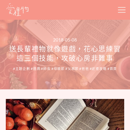
Skip
to
content
2018-05-08
送長輩禮物就像遊戲，花心思練習
這三個技能，攻破心房非難事
主題企劃
媽媽
師長
母親節
父親節
爸爸
送禮攻略
首頁