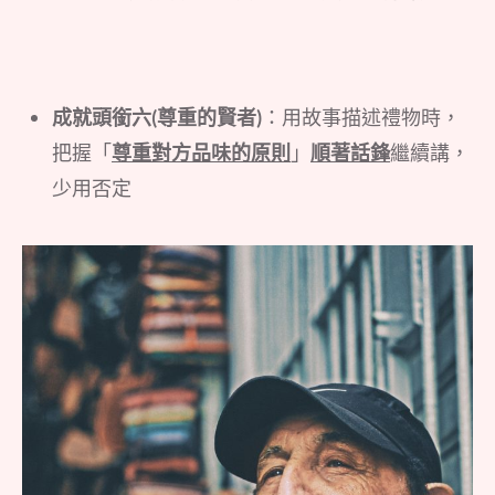
成就頭銜六(尊重的賢者)
：用故事描述禮物時，
把握「
尊重對方品味的原則
」
順著話鋒
繼續講，
少用否定