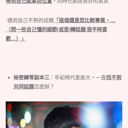
帶到自己能掌控位置
，同時也創造良好的氣氛
-遇到自己不熟的話題
「這個還是您比較專業，….
（問一些自己懂的細節[或是]轉話題 我平時喜
歡….）」
秘密練等副本三
：年紀時代差距大，一直
找不到
共同話題
怎麼辦？