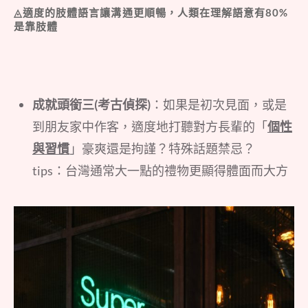
◬適度的肢體語言讓溝通更順暢，人類在理解語意有80%
是靠肢體
成就頭銜三(考古偵探)
：如果是初次見面，或是
到朋友家中作客，適度地打聽對方長輩的「
個性
與習慣
」豪爽還是拘謹？特殊話題禁忌？
tips：台灣通常大一點的禮物更顯得體面而大方