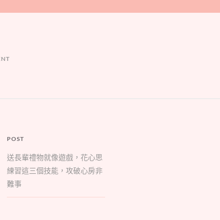
ENT
POST
送長輩禮物就像遊戲，花心思
練習這三個技能，攻破心房非
難事