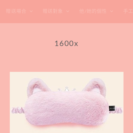
贈送場合
贈送對象
他/她的個性
手
1600x