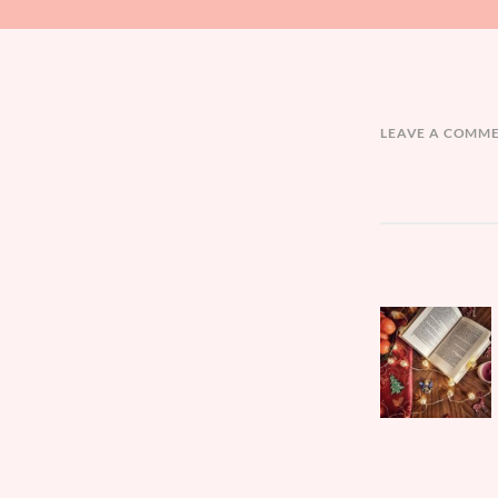
LEAVE A COMM
文
Parent
章
post:
導
覽