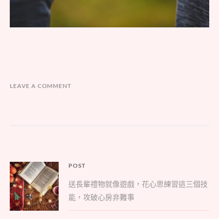
LEAVE A COMMENT
文
POST
Parent
章
送長輩禮物就像遊戲，花心思練習這三個技
post:
導
能，攻破心房非難事
覽