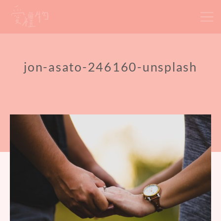
Skip
to
content
jon-asato-246160-unsplash