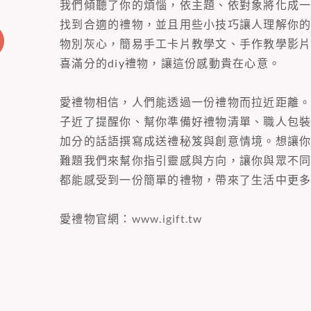
我們傾聽了你的煩惱，依主題、依對象將化成
找到合適的禮物，並且用些小技巧讓人理解你
物別灰心，簡易手工卡片教學文、手作教學影
喜滿分的diy禮物，讓這份感動貴在心意。
愛禮物相信，人們能透過一份禮物而拉近距離
子近了提醒你、幫你準備好禮物清單、職人包
加分的話語撰寫成送禮秘笈與創意情境。想讓
難題我們來幫你指引靈感與方向，讓你與眾不
都能感受到一份簡單的禮物，帶來了生活中更
愛禮物官網：
www.igift.tw