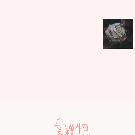
文
Parent
章
post:
導
覽