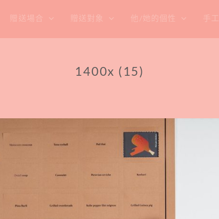
贈送場合
贈送對象
他/她的個性
手
1400x (15)