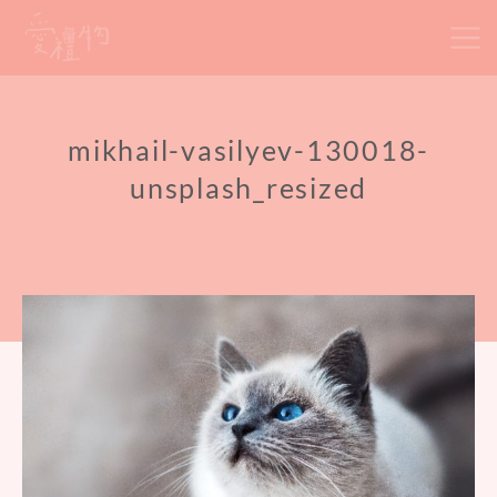
Skip
to
content
mikhail-vasilyev-130018-
unsplash_resized