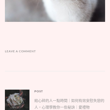
LEAVE A COMMENT
文
POST
Parent
章
給心碎的人一點時間｜如何有效安慰失戀的
post:
導
人，心理學教你一些秘訣｜愛禮物