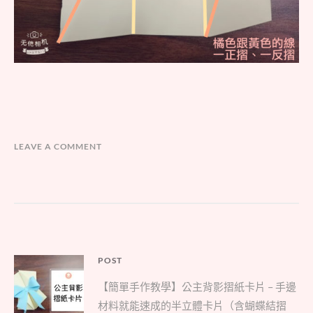
LEAVE A COMMENT
文
POST
Parent
章
【簡單手作教學】公主背影摺紙卡片 – 手邊
post:
導
材料就能速成的半立體卡片（含蝴蝶結摺