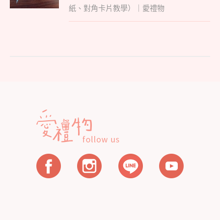
覽
紙、對角卡片教學）｜愛禮物