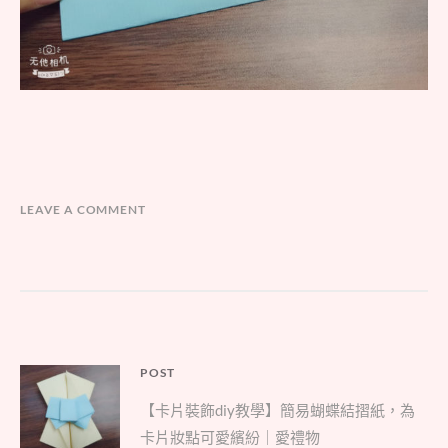
LEAVE A COMMENT
文
POST
Parent
章
【卡片裝飾diy教學】簡易蝴蝶結摺紙，為
post:
導
卡片妝點可愛繽紛｜愛禮物