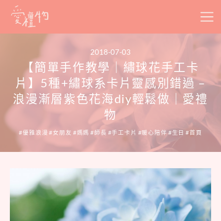
Skip
to
content
2018-07-03
【簡單手作教學｜繡球花手工卡
片】5種+繡球系卡片靈感別錯過 –
浪漫漸層紫色花海diy輕鬆做｜愛禮
物
優雅浪漫
女朋友
媽媽
師長
手工卡片
暖心陪伴
生日
首頁