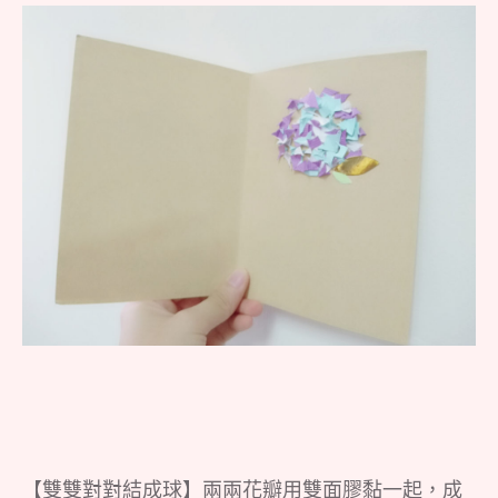
【雙雙對對結成球】兩兩花瓣用雙面膠黏一起，成