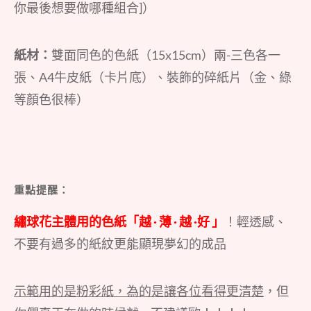
你最後想要做哪種組合]）
紙材：
雙面同色的色紙（15x15cm）兩-三色各一
張、A4牛皮紙（卡片底）、裝飾的碎紙片（金、綠
等顏色很棒）
重點提醒：
繡球花主體用的色紙「越 · 薄 · 越 ·好 」
！輕透感、
不要有過多的紙紋更能顯現夢幻的成品
示範用的是粉彩紙，為的是讓各位看得更清楚
，但