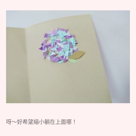
呀～好希望縮小躺在上面哪！