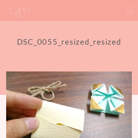
Skip
to
content
DSC_0055_resized_resized