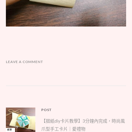
LEAVE A COMMENT
文
POST
Parent
章
【摺紙diy卡片教學】3分鐘內完成，時尚風
post:
導
爪型手工卡片｜愛禮物