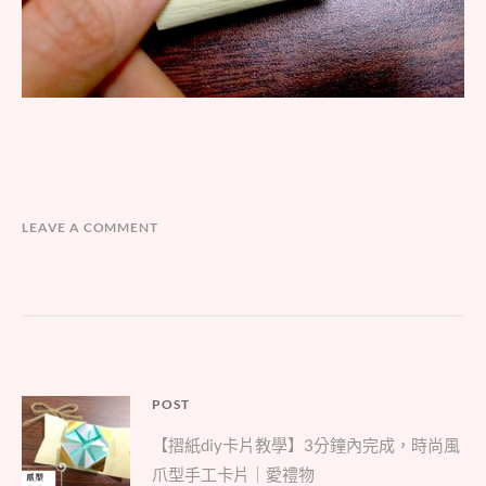
LEAVE A COMMENT
文
POST
Parent
章
【摺紙diy卡片教學】3分鐘內完成，時尚風
post:
導
爪型手工卡片｜愛禮物