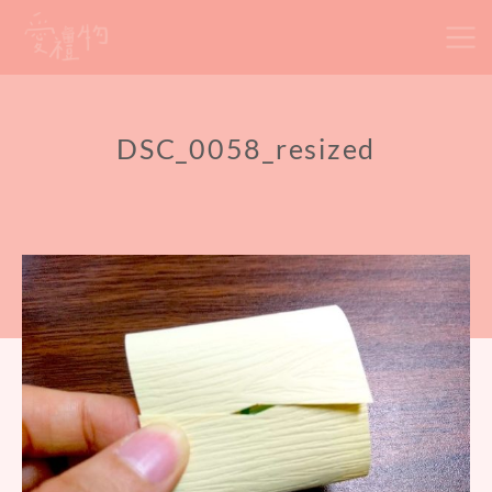
Skip
to
content
DSC_0058_resized