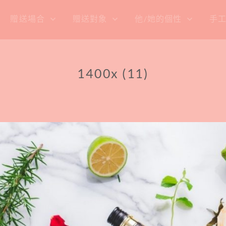
贈送場合
贈送對象
他/她的個性
手
1400x (11)