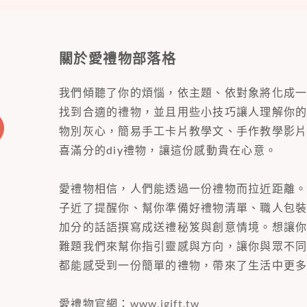
關於愛禮物部落格
我們傾聽了你的煩惱，依主題、依對象將化成
找到合適的禮物，並且用些小技巧讓人理解你
物別灰心，簡易手工卡片教學文、手作教學影
喜滿分的diy禮物，讓這份感動貴在心意。
愛禮物相信，人們能透過一份禮物而拉近距離
子近了提醒你、幫你準備好禮物清單、職人包
加分的話語撰寫成送禮秘笈與創意情境。想讓
難題我們來幫你指引靈感與方向，讓你與眾不
都能感受到一份簡單的禮物，帶來了生活中更
愛禮物官網：
www.igift.tw