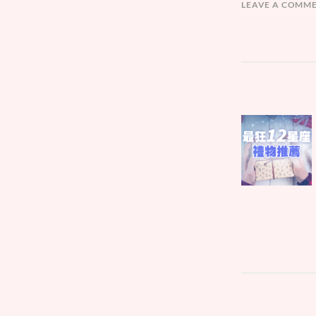
LEAVE A COMM
文
Parent
章
post:
導
覽