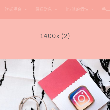
贈送場合
贈送對象
他/她的個性
手
1400x (2)