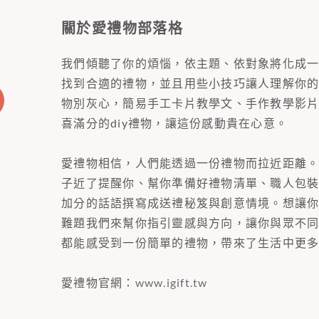
關於愛禮物部落格
我們傾聽了你的煩惱，依主題、依對象將化成
找到合適的禮物，並且用些小技巧讓人理解你
物別灰心，簡易手工卡片教學文、手作教學影
喜滿分的diy禮物，讓這份感動貴在心意。
愛禮物相信，人們能透過一份禮物而拉近距離
子近了提醒你、幫你準備好禮物清單、職人包
加分的話語撰寫成送禮秘笈與創意情境。想讓
難題我們來幫你指引靈感與方向，讓你與眾不
都能感受到一份簡單的禮物，帶來了生活中更
愛禮物官網：
www.igift.tw