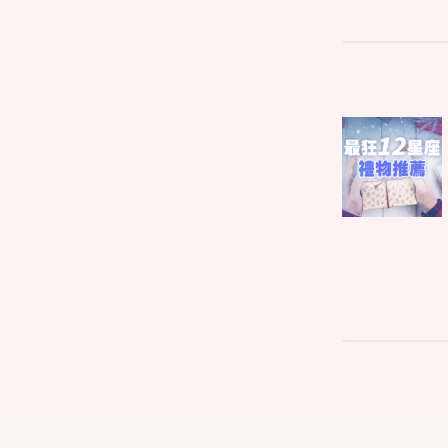
文
Parent
章
post:
導
覽