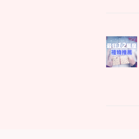
文
Parent
章
post:
導
覽