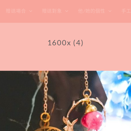
贈送場合
贈送對象
他/她的個性
手
1600x (4)