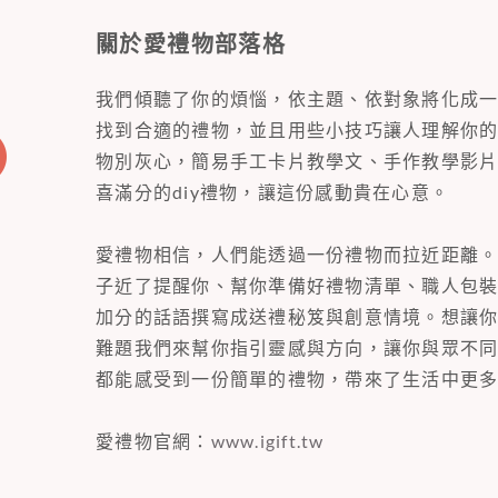
關於愛禮物部落格
我們傾聽了你的煩惱，依主題、依對象將化成
找到合適的禮物，並且用些小技巧讓人理解你
物別灰心，簡易手工卡片教學文、手作教學影
喜滿分的diy禮物，讓這份感動貴在心意。
愛禮物相信，人們能透過一份禮物而拉近距離
子近了提醒你、幫你準備好禮物清單、職人包
加分的話語撰寫成送禮秘笈與創意情境。想讓
難題我們來幫你指引靈感與方向，讓你與眾不
都能感受到一份簡單的禮物，帶來了生活中更
愛禮物官網：
www.igift.tw