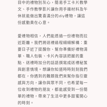
目中的禮物別灰心，簡易手工卡片教學
文、手作教學影片讓你用手邊材料及午
休就能做出驚喜滿分的diy禮物，讓這
份感動貴在心意。
愛禮物相信，人們能透過一份禮物而拉
近距離。我們將送禮過程細細解構：重
要日子近了提醒你、幫你準備好禮物清
單、職人包裝、卡片內容該把握的重
點、送禮時加分的話語撰寫成送禮秘笈
與創意情境。想讓你知道時時刻刻我們
都在，你遇到的難題我們來幫你指引靈
感與方向，讓你與眾不同，也希望每一
位收到禮物的朋友，都能感受到一份簡
單的禮物，帶來了生活中更多甜蜜開心
的時刻。