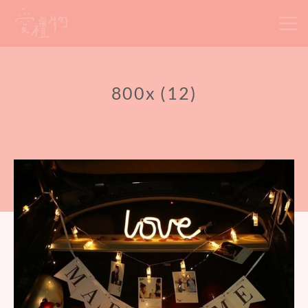
Skip
to
content
800x (12)