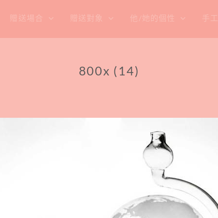
贈送場合
贈送對象
他/她的個性
手
800x (14)