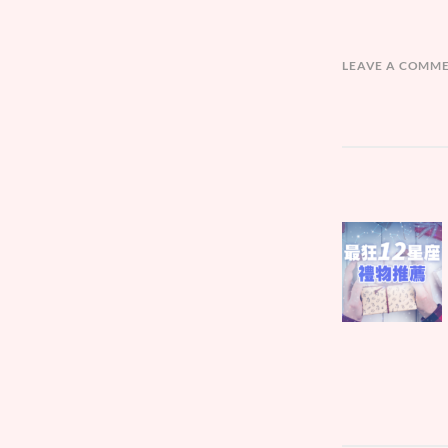
LEAVE A COMM
文
Parent
章
post:
導
覽