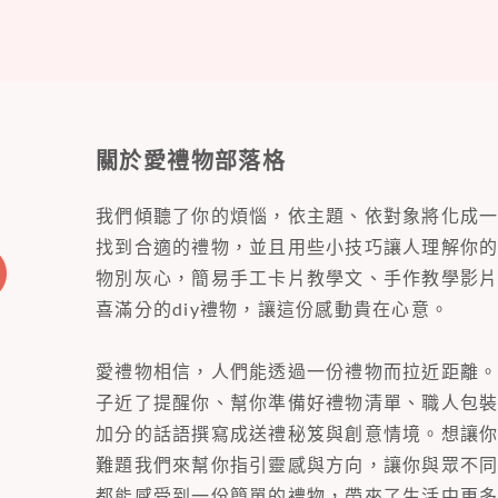
關於愛禮物部落格
我們傾聽了你的煩惱，依主題、依對象將化成
找到合適的禮物，並且用些小技巧讓人理解你
物別灰心，簡易手工卡片教學文、手作教學影
喜滿分的diy禮物，讓這份感動貴在心意。
愛禮物相信，人們能透過一份禮物而拉近距離
子近了提醒你、幫你準備好禮物清單、職人包
加分的話語撰寫成送禮秘笈與創意情境。想讓
難題我們來幫你指引靈感與方向，讓你與眾不
都能感受到一份簡單的禮物，帶來了生活中更