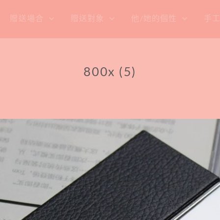
贈送場合
贈送對象
他/她的個性
手
800x (5)