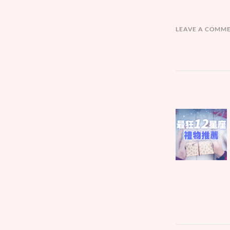
LEAVE A COMM
文
Parent
章
post:
導
覽