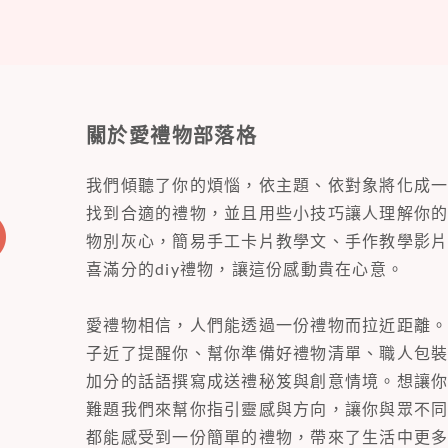
關於愛禮物部落格
我們傾聽了你的煩惱，依主題、依對象將化成
找到合適的禮物，並且用些小技巧讓人理解你
物別灰心，簡易手工卡片教學文、手作教學影
喜滿分的diy禮物，讓這份感動貴在心意。
愛禮物相信，人們能透過一份禮物而拉近距離
子近了提醒你、幫你準備好禮物清單、職人包
加分的話語撰寫成送禮秘笈與創意情境。想讓
難題我們來幫你指引靈感與方向，讓你與眾不
都能感受到一份簡單的禮物，帶來了生活中更