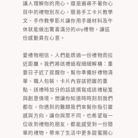
讓人理解你的用心。還是遍尋不著你心
目中的禮物別灰心，簡易手工卡片教學
文、手作教學影片讓你用手邊材料及午
休就能做出驚喜滿分的diy禮物，讓這
份感動貴在心意。
愛禮物相信，人們能透過一份禮物而拉
近距離。我們將送禮過程細細解構：重
要日子近了提醒你、幫你準備好禮物清
單、職人包裝、卡片內容該把握的重
點、送禮時加分的話語撰寫成送禮秘笈
與創意情境。想讓你知道時時刻刻我們
都在，你遇到的難題我們來幫你指引靈
感與方向，讓你與眾不同，也希望每一
位收到禮物的朋友，都能感受到一份簡
單的禮物，帶來了生活中更多甜蜜開心