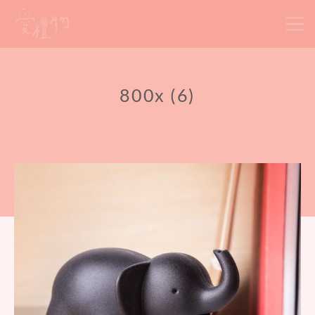
Skip
to
content
800x (6)