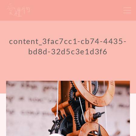
Skip
to
content
content_3fac7cc1-cb74-4435-
bd8d-32d5c3e1d3f6