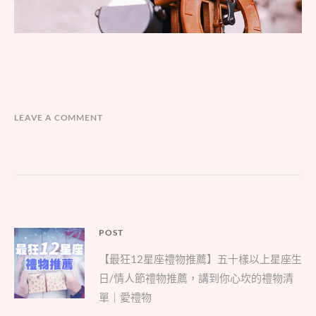
LEAVE A COMMENT
文
POST
Parent
章
【最狂12星座禮物推薦】五十樣以上星座生
post:
導
日/情人節禮物推薦，講到你心坎的禮物清
覽
單｜愛禮物