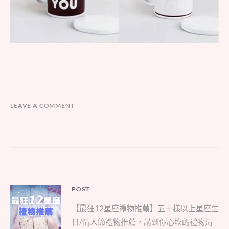
LEAVE A COMMENT
文
POST
Parent
章
【最狂12星座禮物推薦】五十樣以上星座生
post:
導
日/情人節禮物推薦，講到你心坎的禮物清