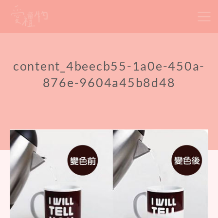
Skip
to
content
content_4beecb55-1a0e-450a-
876e-9604a45b8d48