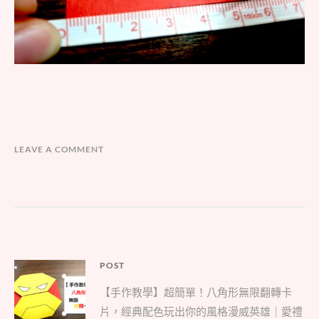
LEAVE A COMMENT
文
POST
Parent
章
【手作教學】超簡單！八角形無限翻轉卡
post:
導
片，經典配色玩出你的風格漫威英雄｜愛禮