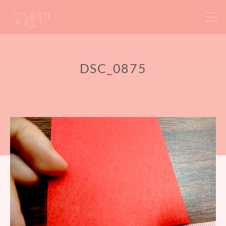
Skip
to
content
DSC_0875