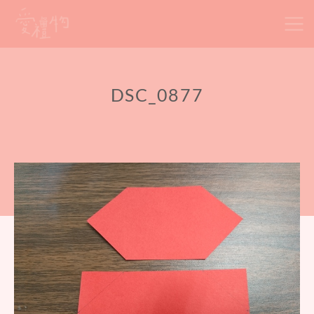
Skip
to
content
DSC_0877