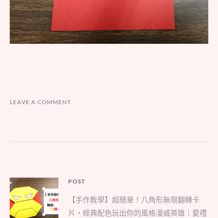
LEAVE A COMMENT
文
POST
Parent
章
【手作教學】超簡單！八角形無限翻轉卡
post:
導
片，經典配色玩出你的風格漫威英雄｜愛禮