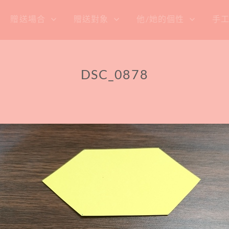
贈送場合
贈送對象
他/她的個性
手
DSC_0878