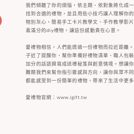
我們傾聽了你的煩惱，依主題、依對象將化成
找到合適的禮物，並且用些小技巧讓人理解你
物別灰心，簡易手工卡片教學文、手作教學影
喜滿分的diy禮物，讓這份感動貴在心意。
愛禮物相信，人們能透過一份禮物而拉近距離
子近了提醒你、幫你準備好禮物清單、職人包
加分的話語撰寫成送禮秘笈與創意情境。想讓
難題我們來幫你指引靈感與方向，讓你與眾不
都能感受到一份簡單的禮物，帶來了生活中更
愛禮物官網：
www.igift.tw