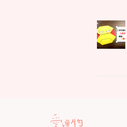
文
Parent
章
post:
導
覽