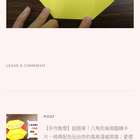
LEAVE A COMMENT
文
POST
Parent
章
【手作教學】超簡單！八角形無限翻轉卡
post:
導
片，經典配色玩出你的風格漫威英雄｜愛禮