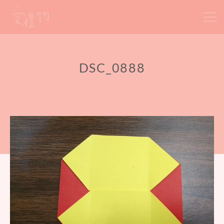
Skip
to
content
DSC_0888