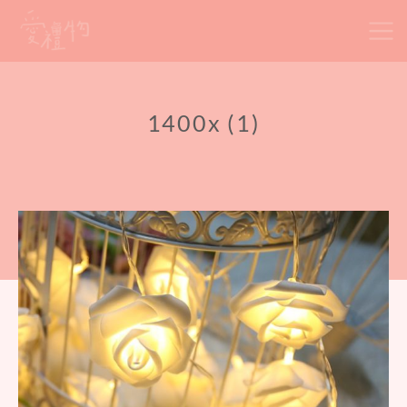
Skip
to
content
1400x (1)