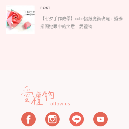
文
POST
Parent
章
【七夕手作教學】cube摺紙魔術玫瑰，瓣瓣
post:
導
撥開她眼中的笑意｜愛禮物
覽