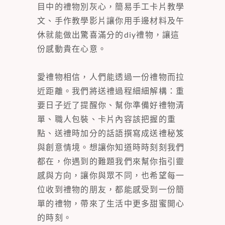
目中的禮物別灰心，簡易手工卡片教學
文、手作教學影片讓你用手邊材料及午
休就能做出驚喜滿分的diy禮物，讓這
份感動貴在心意。
愛禮物相信，人們能透過一份禮物而拉
近距離。我們將送禮過程細細解構：重
要日子近了提醒你、幫你準備好禮物清
單、職人包裝、卡片內容該把握的重
點、送禮時加分的話語撰寫成送禮秘笈
與創意情境。想讓你知道時時刻刻我們
都在，你遇到的難題我們來幫你指引靈
感與方向，讓你與眾不同，也希望每一
位收到禮物的朋友，都能感受到一份簡
單的禮物，帶來了生活中更多甜蜜開心
的時刻。