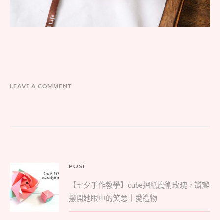
LEAVE A COMMENT
文
POST
Parent
章
【七夕手作教學】cube摺紙魔術玫瑰，瓣瓣
post:
導
撥開她眼中的笑意｜愛禮物
覽