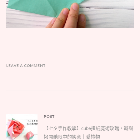
LEAVE A COMMENT
文
POST
Parent
章
【七夕手作教學】cube摺紙魔術玫瑰，瓣瓣
post:
導
撥開她眼中的笑意｜愛禮物