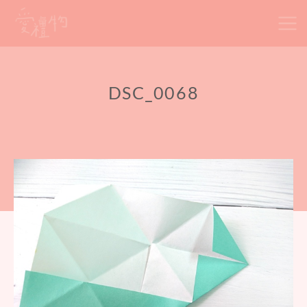
Skip
to
content
DSC_0068