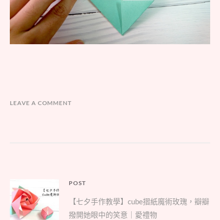
LEAVE A COMMENT
文
POST
Parent
章
【七夕手作教學】cube摺紙魔術玫瑰，瓣瓣
post:
導
撥開她眼中的笑意｜愛禮物