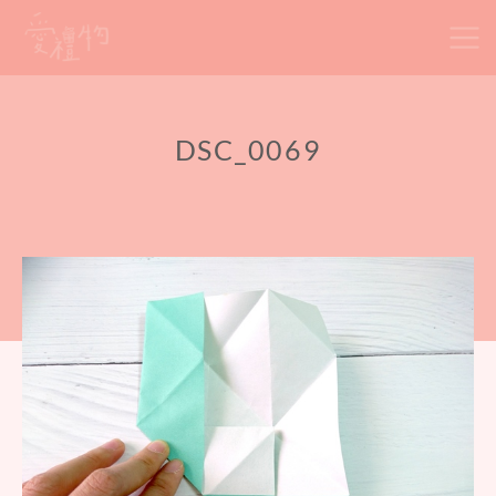
Skip
to
content
DSC_0069