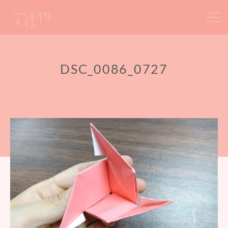
Skip
to
content
DSC_0086_0727