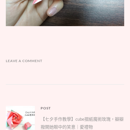
LEAVE A COMMENT
文
POST
Parent
章
【七夕手作教學】cube摺紙魔術玫瑰，瓣瓣
post:
導
撥開她眼中的笑意｜愛禮物