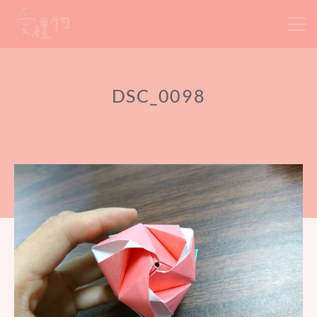
Skip
to
content
DSC_0098