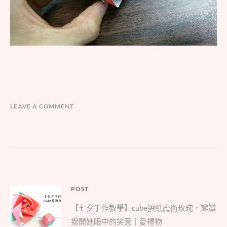
LEAVE A COMMENT
文
POST
Parent
章
【七夕手作教學】cube摺紙魔術玫瑰，瓣瓣
post:
導
撥開她眼中的笑意｜愛禮物